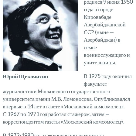
родился 9 июня 1950
года в городе
Кировабаде
Азербайджанской
ССР (ныне —
Азербайджан) в
семье
военнослужащего и
учительницы.
В 1975 году окончил
Юрий Щекочихин
факультет
журналистики Московского государственного
университета имени М.В. Ломоносова. Опубликовался
впервые в 14 лет в газете «Московский комсомолец».
С 1967 по 1971 год работал стажером, затем —
корреспондентом газеты «Московский комсомолец».
В 1972-1980 годах — корреспондент газеты