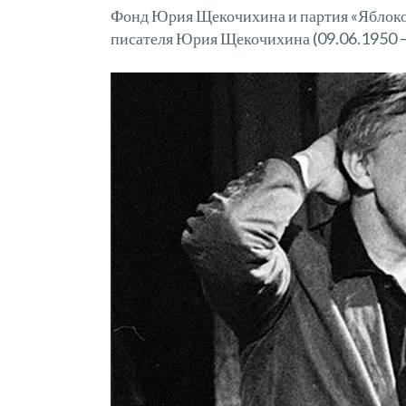
Фонд Юрия Щекочихина и партия «Яблоко»
писателя Юрия Щекочихина (09.06.1950 –