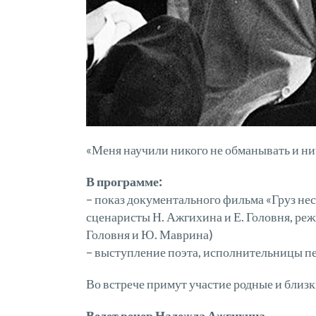
«Меня научили никого не обманывать и нич
В программе:
– показ документального фильма «Груз нес
сценаристы Н. Ажгихина и Е. Головня, реж
Головня и Ю. Маврина)
– выступление поэта, исполнительницы п
Во встрече примут участие родные и бли
Ведет вечер Надежда Ажгихина.