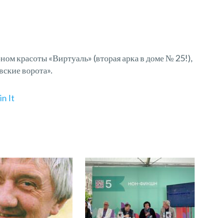
ном красоты «Виртуаль» (вторая арка в доме № 25!),
вские ворота».
in It