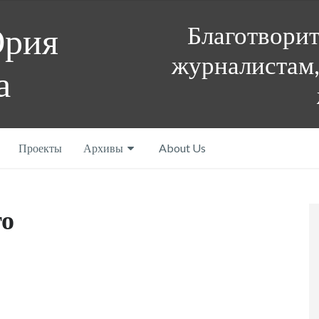
Благотвори
Юрия
журналистам,
а
Проекты
Архивы
About Us
го