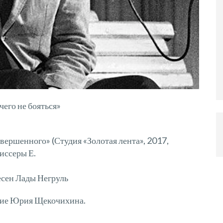
его не бояться»
вершенного» (Студия «Золотая лента», 2017,
иссеры Е.
есен Лады Негруль
зкие Юрия Щекочихина.