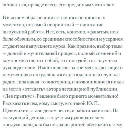
оставаться, прежде всего, его преданным читателем.
В высшем образовании есть много неприятных
моментов, но самый неприятный — написание
выпускной работы. Нет, есть, конечно, «фанаты», но я
была обычным, со средними способностями и усердием,
студентом выпускного курса. Как правило, выбор темы
— долгий и мучительный процесс, полный сомнений и
компромиссов, то с собой, то с погодой, то с научным
руководителем. И мне повезло: за три месяца до защиты
измученная и похудевшая я ехала в машине и слушала
радио, шла какая-то викторина, и дозвонившиеся никак
не могли «отгадать» автора легендарной публикации
«Лев прыгнул». Решение было принято моментально!
Рассказать всем, кому смогу, кто такой Ю. П.
Щекочихин, стало делом чести, и работа закипела. На
следующий день мы с научным руководителем
придумывали, как бы позаковыристей обозначить тему,