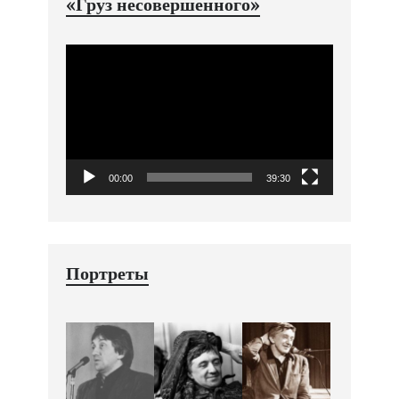
«Груз несовершенного»
Видеоплеер
00:00
39:30
Портреты