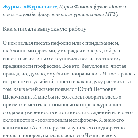
Журнал «Журналист»
,
Дарья Фомина
(руководитель
пресс-службы факультета журналистики МГУ)
Как я писала выпускную работу
О нем нельзя писать пафосно или с придыханием,
шаблонными фразами, утверждая в очередной раз
известные истины о его уникальности, честности,
преданности профессии. Все это, безусловно, чистая
правда, но, думаю, ему бы не понравилось. Я постараюсь
искренне и с улыбкой, просто и как на духу рассказать о
том, как в моей жизни появился Юрий Петрович
Щекочихин. И мне бы не хотелось говорить здесь о
приемах и методах, с помощью которых журналист
создавал уверенность в истинности суждений или о его
склонности к «зооморфным метафорам». Я знаю его
капитаном «Алого паруса», изучила его подворотню
вдоль и поперек, наплакалась в его Чечне, и хочу