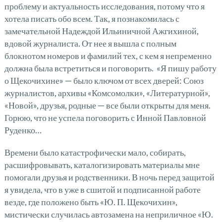
проблему и актуальность исследования, потому что я
хотела писать обо всем. Так, я познакомилась с
замечательной Надеждой Ильиничной Ажгихиной,
вдовой журналиста. От нее я вышла с полным
блокнотом номеров и фамилий тех, с кем я непременно
должна была встретиться и поговорить. «Я пишу работу
о Щекочихине» — было ключом от всех дверей: Союз
журналистов, архивы «Комсомолки», «Литературной»,
«Новой», друзья, родные — все были открыты для меня.
Горюю, что не успела поговорить с Инной Павловной
Руденко…
Времени было катастрофически мало, собирать,
расшифровывать, каталогизировать материалы мне
помогали друзья и родственники. В ночь перед защитой
я увидела, что в уже в сшитой и подписанной работе
везде, где положено быть «Ю. П. Щекочихин»,
мистически случилась автозамена на неприличное «Ю.