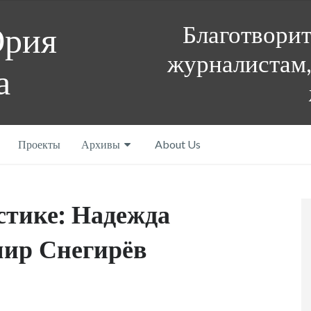
Благотвори
Юрия
журналистам,
а
Проекты
Архивы
About Us
стике: Надежда
мир Снегирёв